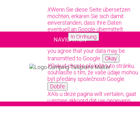
X
Wenn Sie diese Seite übersetzen
möchten, erkären Sie sich damit
einverstanden, dass Ihre Daten
eventuell an Google übermittelt
werden.
In Ordnung
NAVIGATION
X
If you want to translate this page,
you agree that your data may be
transmitted to Google.
Okay
X
Pokud chcete přeložit tuto stránku,
souhlasíte s tím, že vaše údaje mohou
být předány společnosti Google.
Dobře
X
Als u deze pagina wilt vertalen, gaat
u ermee akkoord dat uw gegevens
naar Google kunnen worden
verzonden.
Oké